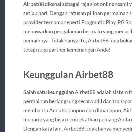
Airbet88 dikenal sebagai raja slot online resmi
setiap hari. Dengan ratusan pilihan permainan 
provider ternama seperti Pragmatic Play, PG So
menawarkan pengalaman bermain yang menarik
pemainnya. Tidak hanya itu, Airbet88 juga bukan 
tetapi juga partner kemenangan Anda!
Keunggulan Airbet88
Salah satu keunggulan Airbet88 adalah sistem f
permainan berlangsung secara adil dan transpa
membantu Anda kapanpun dan dimanapun, Air
menarik yang bisa meningkatkan peluang Anda 
Dengan kata lain, Airbet88 tidak hanya menye