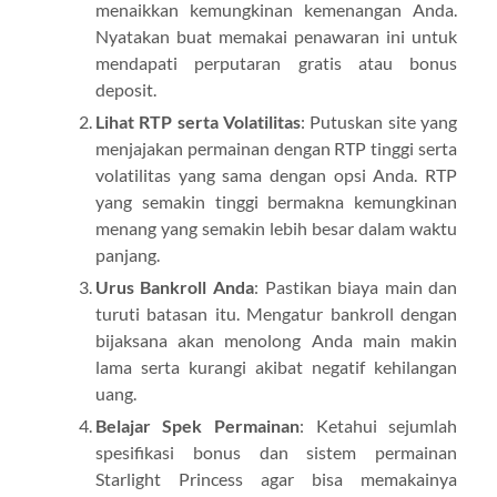
menaikkan kemungkinan kemenangan Anda.
Nyatakan buat memakai penawaran ini untuk
mendapati perputaran gratis atau bonus
deposit.
Lihat RTP serta Volatilitas
: Putuskan site yang
menjajakan permainan dengan RTP tinggi serta
volatilitas yang sama dengan opsi Anda. RTP
yang semakin tinggi bermakna kemungkinan
menang yang semakin lebih besar dalam waktu
panjang.
Urus Bankroll Anda
: Pastikan biaya main dan
turuti batasan itu. Mengatur bankroll dengan
bijaksana akan menolong Anda main makin
lama serta kurangi akibat negatif kehilangan
uang.
Belajar Spek Permainan
: Ketahui sejumlah
spesifikasi bonus dan sistem permainan
Starlight Princess agar bisa memakainya