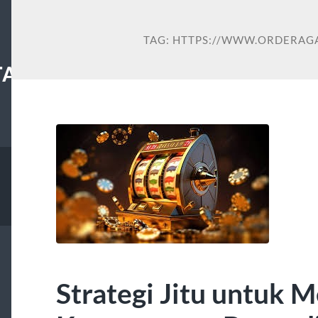
TAG:
HTTPS://WWW.ORDERAG
A.NET
Strategi Jitu untuk M