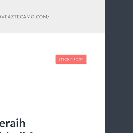
AVEAZTECAMO.COM/
STICKY POST
eraih