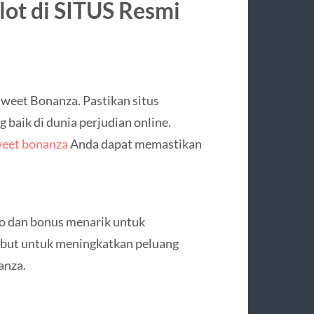
lot di SITUS Resmi
 Sweet Bonanza. Pastikan situs
g baik di dunia perjudian online.
eet bonanza
Anda dapat memastikan
o dan bonus menarik untuk
but untuk meningkatkan peluang
anza.