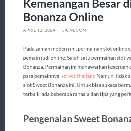
Kemenangan Besar di
Bonanza Online
APRIL 12, 2024
/
SIONECOM
Pada zaman modern ini, permainan slot online s
pemain judi online. Salah satu permainan slot 
Bonanza. Permainan ini menawarkan keseruan 
para pemainnya.
server thailand
Namun, tidak s
slot Sweet Bonanza ini. Untuk bisa sukses berm
terbaik, ada beberapa rahasia dan tips yang perl
Pengenalan Sweet Bonan