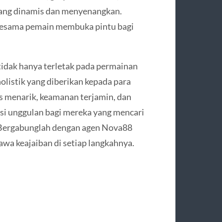
yang dinamis dan menyenangkan.
 sesama pemain membuka pintu bagi
tidak hanya terletak pada permainan
olistik yang diberikan kepada para
 menarik, keamanan terjamin, dan
asi unggulan bagi mereka yang mencari
. Bergabunglah dengan agen Nova88
wa keajaiban di setiap langkahnya.