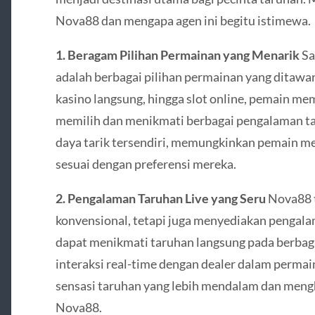
Nova88 dan mengapa agen ini begitu istimewa.
1. Beragam Pilihan Permainan yang Menarik
Sa
adalah berbagai pilihan permainan yang ditawar
kasino langsung, hingga slot online, pemain mem
memilih dan menikmati berbagai pengalaman t
daya tarik tersendiri, memungkinkan pemain me
sesuai dengan preferensi mereka.
2. Pengalaman Taruhan Live yang Seru
Nova88 
konvensional, tetapi juga menyediakan pengala
dapat menikmati taruhan langsung pada berbag
interaksi real-time dengan dealer dalam permain
sensasi taruhan yang lebih mendalam dan meng
Nova88.