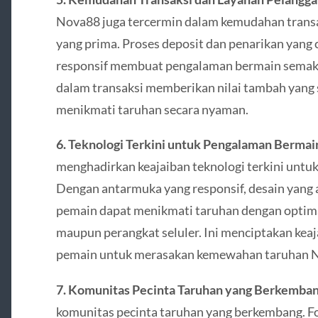
Nova88 juga tercermin dalam kemudahan transa
yang prima. Proses deposit dan penarikan yang
responsif membuat pengalaman bermain semakin
dalam transaksi memberikan nilai tambah yang s
menikmati taruhan secara nyaman.
6. Teknologi Terkini untuk Pengalaman Bermai
menghadirkan keajaiban teknologi terkini unt
Dengan antarmuka yang responsif, desain yang atr
pemain dapat menikmati taruhan dengan optima
maupun perangkat seluler. Ini menciptakan kea
pemain untuk merasakan kemewahan taruhan N
7. Komunitas Pecinta Taruhan yang Berkemba
komunitas pecinta taruhan yang berkembang. For