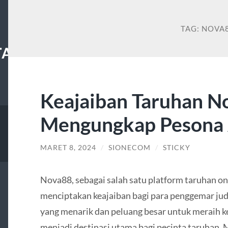
TAG:
NOVA
A.NET
Keajaiban Taruhan N
Mengungkap Pesona
MARET 8, 2024
/
SIONECOM
/
STICKY
Nova88, sebagai salah satu platform taruhan on
menciptakan keajaiban bagi para penggemar ju
yang menarik dan peluang besar untuk meraih 
menjadi destinasi utama bagi pecinta taruhan. M