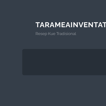
TARAMEAINVENTAT
Resep Kue Tradisional