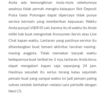
Anda ada kemungkinan mula-mula sebelumnya
awalnya tidak pernah mengira kalaupun Slot Deposit
Pulsa tiada Potongan dapat dipercaya tidak punya
service bermain yang memberikan kepuasan. Waktu
Anda punyai USER ID sah, karena itu di waktu itu Anda
miliki hak buat mengontak Konsumen Servis atau Live
Chat kapan waktu. Lantaran yang pastinya service itu
ditandangkan buat temani aktivitas taruhan masing-
masing anggota. Tidak memakan banyak waktu
kedepannya buat terikat ke-2 nya, lantaran Anda terus
dapat mengabari kapan saja sepanjang 24 jam.
Hasilnya sesudah itu serius terang kalau sejumlah
pemain kuat yang sampai waktu ini jadi pemain paling
sukses setelah berkaitan melalui cara periodik dengan
faksi CS.