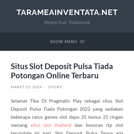
TARAMEAINVENTATA.NET
Resep Kue Tradisional
SHOW MENU
Situs Slot Deposit Pulsa Tiada
Potongan Online Terbaru
MARET 25, 2024
/
STICKY
Selamat Tiba Di Pragmatic Play sebagai situs Slot
Deposit Pulsa Tiada Potongan 2022 yang sediakan
beberapa ratus games slot depo 25 bonus 25 ringan
menang
situs slot thailand
dan bocoran rtp slot
terupdate ini hari. Slot Deposit Pulsa Tanpa ada