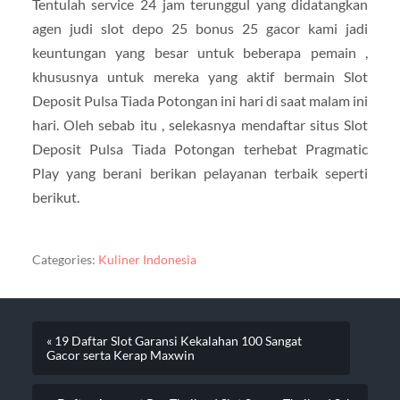
Tentulah service 24 jam terunggul yang didatangkan
agen judi slot depo 25 bonus 25 gacor kami jadi
keuntungan yang besar untuk beberapa pemain ,
khususnya untuk mereka yang aktif bermain Slot
Deposit Pulsa Tiada Potongan ini hari di saat malam ini
hari. Oleh sebab itu , selekasnya mendaftar situs Slot
Deposit Pulsa Tiada Potongan terhebat Pragmatic
Play yang berani berikan pelayanan terbaik seperti
berikut.
Categories:
Kuliner Indonesia
« 19 Daftar Slot Garansi Kekalahan 100 Sangat
Gacor serta Kerap Maxwin